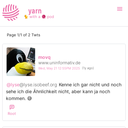
yarn
🐈 with a 🧶 pod
Page 1/1 of 2 Twts
Login
Register
Search
movq
www.uninformativ.de
Wed, May 21 12:55PM 2025
(1y ago)
@lyse
@lyse.isobeef.org
Kenne ich gar nicht und noch
sehe ich die Ähnlichkeit nicht, aber kann ja noch
kommen. 😅
Root