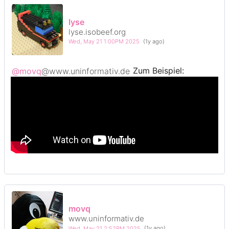
lyse
lyse.isobeef.org
Wed, May 21 1:00PM 2025
(1y ago)
@movq
@www.uninformativ.de
Zum Beispiel:
movq
www.uninformativ.de
Wed, May 21 2:52PM 2025
(1y ago)