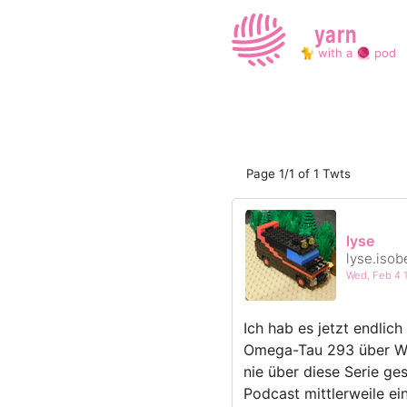
yarn
🐈 with a 🧶 pod
Page 1/1 of 1 Twts
lyse
lyse.isob
Wed, Feb 4 
Ich hab es jetzt endlich
Omega-Tau 293 über Was
nie über diese Serie ge
Podcast mittlerweile ei