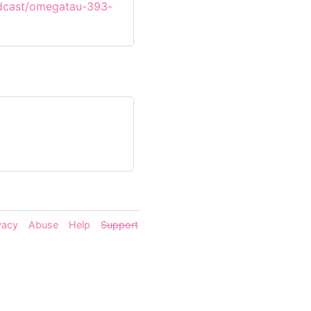
odcast/omegatau-393-
vacy
Abuse
Help
Support