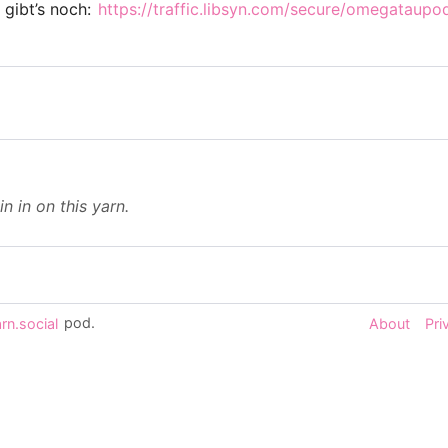
 gibt’s noch:
https://traffic.libsyn.com/secure/omegataup
in in on this yarn.
rn.social
pod.
About
Pri